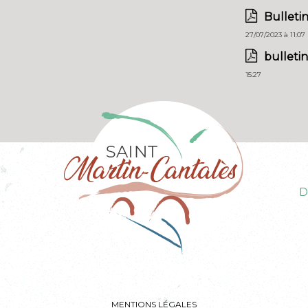
Bullet
27/07/2023 à 11:07
bulleti
15:27
D
MENTIONS LÉGALES