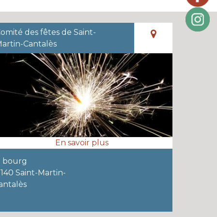
omité des fêtes de Saint-
artin-Cantalès
e bourg
5140 Saint-Martin-
antalès