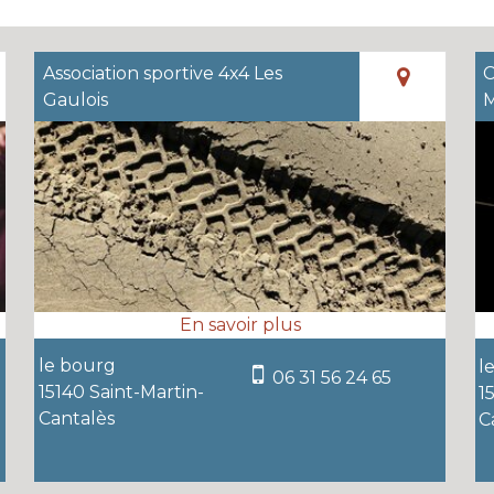
Association sportive 4x4 Les
C
Gaulois
M
le bourg
l
06 31 56 24 65
15140 Saint-Martin-
1
Cantalès
C