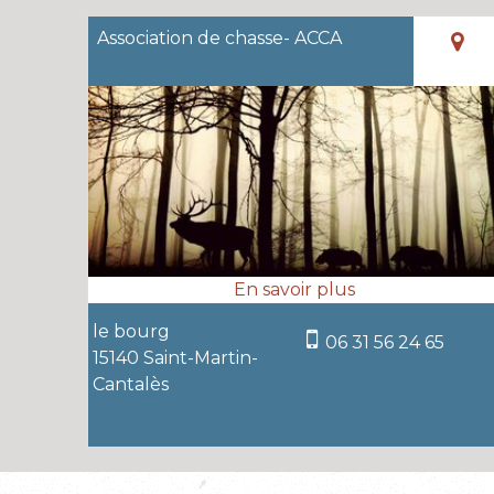
Association de chasse- ACCA
le bourg
06 31 56 24 65
15140 Saint-Martin-
Cantalès