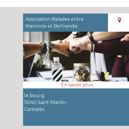
Association Balades entre
Maronne et Bertrande
le bourg
15140 Saint-Martin-
Cantalès