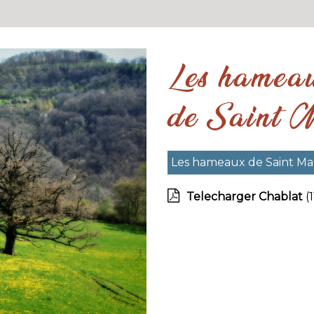
Les hamea
de Saint M
Les hameaux de Saint Mar
Telecharger Chablat
(