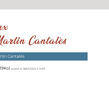
ux
artin Cantalès
tin Cantalès
119Ko)
publié le 06/07/2022 à 14:29